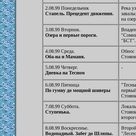
2.08.99 Понедельник
Река уз
Стапель. Прецедент движения.
завалы
на озер
3.08.99 Вторник.
Впаден
Озера и первые пороги.
"Сомни
"БСТ".
4.08.99 Среда.
Обнос 
Оба-на и Маманя.
Стоянк
5.08.99 Четверг.
-
Дневка на Тесном
6.08.99 Пятница
"Тесны
По гумну до мощной шиверы
первый
Стоянк
7.08.99 Суббота.
Локаль
Ступенька.
Стоянк
второг
8.08.99 Воскресенье.
Второй
Водопадный. Забег до Шляпы.
"Лесен