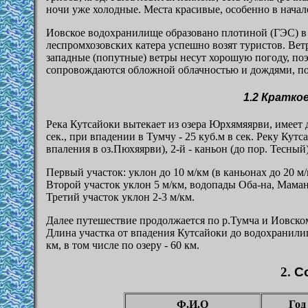
ночи уже холодные. Места красивые, особенно в начал
Иовское водохранилище образовано плотиной (ГЭС) в г.
леспромхозовских катера успешно возят туристов. Вет
западные (попутные) ветры несут хорошую погоду, по
сопровождаются обложной облачностью и дождями, по
1.2
Краткое
Река Кутсайоки вытекает из озера Юрхямяярви, имеет д
сек., при впадении в Тумчу - 25 куб.м в сек. Реку Кут
впаления в оз.Пюхяярви), 2-й - каньон (до пор. Тесный
Первый участок: уклон до 10 м/км (в каньонах до 20 м/
Второй участок уклон 5 м/км, водопады Оба-на, Маман
Третий участок уклон 2-3 м/км.
Далее путешествие продолжается по р.Тумча и Иовскому
Длина участка от впадения Кутсайоки до водохранилищ
км, в том числе по озеру - 60 км.
2.
С
Ф.И.О
Год