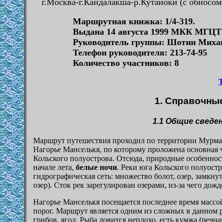
г.Москва-г.Кандалакша-р.Кутайоки (с обносом
Маршрутная книжка: 1/4-319.
Выдана 14 августа 1999 МКК МГЦТ
Руководитель группы: Шотин Миха
Телефон руководителя: 213-74-95
Количество участников: 8
1.
Справочные
1.1
Общие сведен
Маршрут путешествия проходил по территории Мурман
Нагорье Манселькя, по которому проложена основная 
Кольского полуострова. Отсюда, природные особенност
начале лета,
белые ночи
. Реки юга Кольского полуост
гидрографическая сеть: множество болот, озер, замкн
озер). Сток рек зарегулирован озерами, из-за чего до
Нагорье Манселькя посещается последнее время массой
порог. Маршрут является одним из сложных в данном р
грибов, ягод. Рыба ловится неплохо, есть кумжа (речна