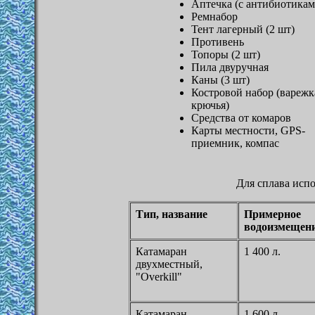
Аптечка (с антибиотикам
Ремнабор
Тент лагерный (2 шт)
Противень
Топоры (2 шт)
Пила двуручная
Каны (3 шт)
Костровой набор (варежк
крючья)
Средства от комаров
Карты местности, GPS-
приемник, компас
Для сплава исп
Тип, название
Примерное
водоизмещен
Катамаран
1 400 л.
двухместный,
"Overkill"
Катамаран
1 600 л