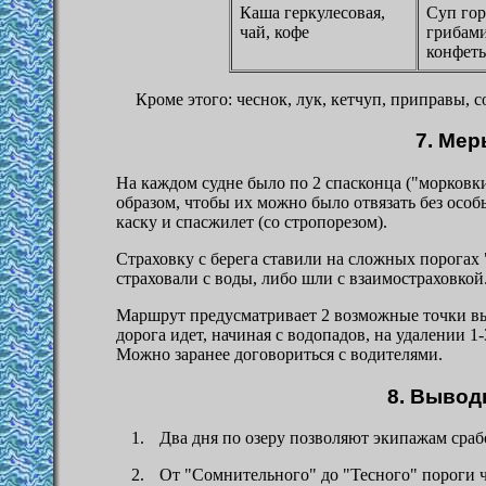
Каша геркулесовая,
Суп гор
чай, кофе
грибами
конфет
Кроме этого: чеснок, лук, кетчуп, приправы, с
7. Мер
На каждом судне было по 2 спасконца ("морковки
образом, чтобы их можно было отвязать без осо
каску и спасжилет (со стропорезом).
Страховку с берега ставили на сложных порогах
страховали с воды, либо шли с взаимостраховкой
Маршрут предусматривает 2 возможные точки выбр
дорога идет, начиная с водопадов, на удалении 1
Можно заранее договориться с водителями.
8.
Выводы
Два дня по озеру позволяют экипажам сраб
От "Сомнительного" до "Тесного" пороги ч