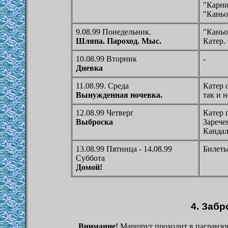
"Карни
"Кань
9.08.99 Понедельник.
"Каньо
Шляпа. Пароход. Мыс.
Катер.
10.08.99 Вторник
-
Дневка
11.08.99. Среда
Катер 
Вынужденная ночевка.
так и н
12.08.99 Четверг
Катер 
Выброска
Зарече
Кандал
13.08.99 Пятница - 14.08.99
Билеты
Суббота
Домой!
4.
Забр
Внимание!
Маршрут проходит в пагранзон