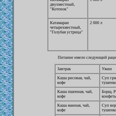
двухместный,
"Котенок"
Катамаран
2 000 л
четырехместный,
"Голубая устрица"
Питание имело следующий раци
Завтрак
Ужин
Каша рисовая, чай,
Суп гр
кофе
тушенко
Каша пшенная, чай,
Борщ, Р
кофе
конфет
Каша манная, чай,
Суп вер
кофе
тушенко