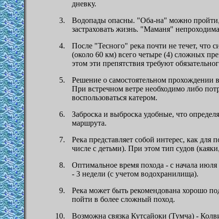
дневку.
Водопады опасны. "Оба-на" можно пройти, 
застраховать жизнь. "Маманя" непроходима
После "Тесного" река почти не течет, что 
(около 60 км) всего четыре (4) сложных п
этом эти препятствия требуют обязательног
Решение о самостоятельном прохождении в
При встречном ветре необходимо либо потр
воспользоваться катером.
Заброска и выброска удобные, что определ
маршрута.
Река представляет собой интерес, как для 
числе с детьми). При этом тип судов (каяк
Оптимальное время похода - с начала июля 
- 3 недели (с учетом водохранилища).
Река может быть рекомендована хорошо по
пойти в более сложный поход.
Возможна связка Кутсайоки (Тумча) - Колв