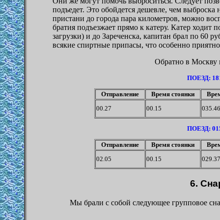
Они же могут помочь выброситься. Следует позво
подъедет. Это обойдется дешевле, чем выброска н
пристани до города пара километров, можно вос
братия подъезжает прямо к катеру. Катер ходит 
загрузки) и до Зареченска, капитан брал по 60 ру
всякие спиртные припасы, что особенно приятно
Обратно в Москву 
ПОЕЗД: 1
Отправление
Время стоянки
Врем
00.27
00.15
035.4
ПОЕЗД: 0
Отправление
Время стоянки
Врем
02.05
00.15
029.3
6.
Сна
Мы брали с собой следующее групповое снар