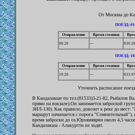
От Москвы до Ка
ПОЕЗД: 0
Отправление
Время стоянки
Врем
00.28
---
030.2
ПОЕЗД: 1
Отправление
Время стоянки
Врем
19.28
---
033.4
Уточнить расписание поезд
В Кандалакше по тел.(81533)3-21-82, Рыбалов Ва
прямо на вокзале).Он занимается заброской груп
ЗИЛ-130). Как правило, довозит к реке до мест: 
маршрут начинается с порога "Сомнительный"), 
время заброски до оз.Юрхямяярви около 4
,
5 часо
Кандалакша - Алакуртти не ходят.